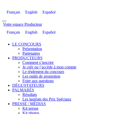
Français
English
Español
Votre espace Producteur
Français
English
Español
LE CONCOURS
Présentation
Partenaires
PRODUCTEURS
Comment s’inscrire
Je crée ou j’accède à mon compte
Le règlement du concours
Les outils de promotion
Foire aux questions
DÉGUSTATEURS
PALMARÈS
Résultats
Les lauréats des Prix Spéciaux
PRESSE / MÉDIAS
Kit presse
Kit photos