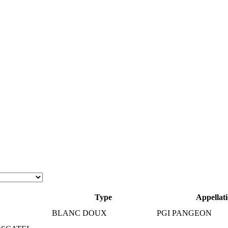
Type
Appellat
BLANC DOUX
PGI PANGEON