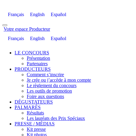
Français
English
Español
Votre espace Producteur
Français
English
Español
LE CONCOURS
Présentation
Partenaires
PRODUCTEURS
Comment s’inscrire
Je crée ou j’accède à mon compte
Le règlement du concours
Les outils de promotion
Foire aux questions
DÉGUSTATEURS
PALMARÈS
Résultats
Les lauréats des Prix Spéciaux
PRESSE / MÉDIAS
Kit presse
Kit photos