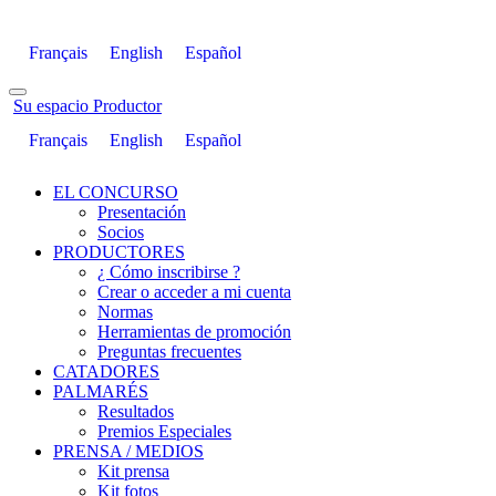
Français
English
Español
Su espacio Productor
Français
English
Español
EL CONCURSO
Presentación
Socios
PRODUCTORES
¿ Cómo inscribirse ?
Crear o acceder a mi cuenta
Normas
Herramientas de promoción
Preguntas frecuentes
CATADORES
PALMARÉS
Resultados
Premios Especiales
PRENSA / MEDIOS
Kit prensa
Kit fotos