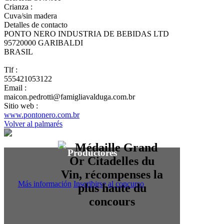
Crianza :
Cuva/sin madera
Detalles de contacto
PONTO NERO INDUSTRIA DE BEBIDAS LTD
95720000 GARIBALDI
BRASIL
Tlf :
555421053122
Email :
maicon.pedrotti@famigliavalduga.com.br
Sitio web :
www.pontonero.com.br
Volver al palmarés
Productores
Más información
Inscribirse al concurso