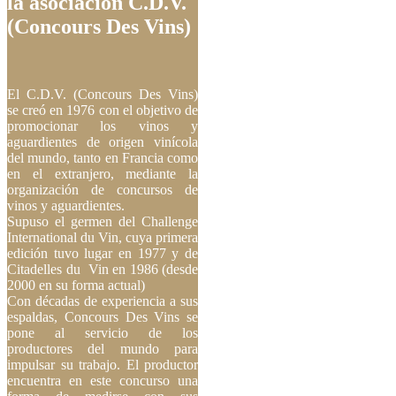
la asociación C.D.V.
(Concours Des Vins)
El C.D.V. (Concours Des Vins)
se creó en 1976 con el objetivo de
promocionar los vinos y
aguardientes de origen vinícola
del mundo, tanto en Francia como
en el extranjero, mediante la
organización de concursos de
vinos y aguardientes.
Supuso el germen del Challenge
International du Vin, cuya primera
edición tuvo lugar en 1977 y de
Citadelles du Vin en 1986 (desde
2000 en su forma actual)
Con décadas de experiencia a sus
espaldas, Concours Des Vins se
pone al servicio de los
productores del mundo para
impulsar su trabajo. El productor
encuentra en este concurso una