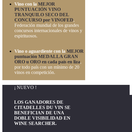
Vino con la
MEJOR
PUNTUACIÓN VINO
TRANQUILO SECO DEL
CONCURSO por VINOFED
,
Federación mundial de los grandes
concursos internacionales de vinos y
espirituosos.
Vino o aguardiente con la
MEJOR
puntuación MEDALLA GRAN
ORO u ORO en cada país en liza
,
por todo país con un mínimo de 20
vinos en competición.
¡ NUEVO !
LOS GANADORES DE
CITADELLES DU VIN SE
BENEFICIAN DE UNA
DOBLE VISIBILIDAD EN
WINE SEARCHER.