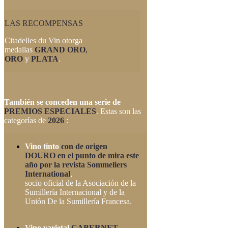
LAS RECOMPENSAS
Citadelles du Vin otorga
medallas
GRAND ORO
,
ORO
y
PLATA
.
También se conceden una serie de
PREMIOS ESPECIALES
. Estas son las
categorías de
2026
:
Vino tinto
con de origen
DOURO
en el punto de mira este
año por la revista Sommeliers
International
,
socio oficial de la Asociación de la
Sumillería Internacional y de la
Unión De la Sumillería Francesa.
Vino varietal
CABERNET