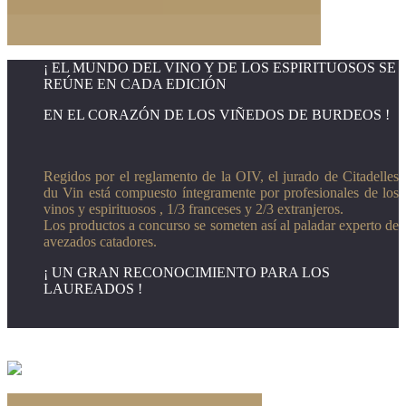
¡ EL MUNDO DEL VINO Y DE LOS ESPIRITUOSOS SE
REÚNE EN CADA EDICIÓN
EN EL CORAZÓN DE LOS VIÑEDOS DE BURDEOS
!
Regidos por el reglamento de la OIV, el jurado de Citadelles
du Vin está compuesto íntegramente por profesionales de los
vinos y espirituosos , 1/3 franceses y 2/3 extranjeros.
Los productos a concurso se someten así al paladar experto de
avezados catadores.
¡ UN GRAN RECONOCIMIENTO PARA LOS
LAUREADOS !