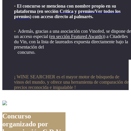
•
El concurso se menciona con nombre propio en su
plataforma (en sección
Crítica y premios/Ver todos los
premios
) con acceso directo al palmarés.
•
Además, gracias a una asociación con Vinofed, se dispone de
un acceso especial (
en sección
Featured
Awards
)) a Citadelles
du Vin, con la lista de laureados expuesta directamente bajo la
presentación del
concurso.
¡ WINE SEARCHER es el mayor motor de búsqueda de
vinos del mundo, y ofrece una herramienta de comparación de
precios reconocida e inigualable !
Concurso
organizado por