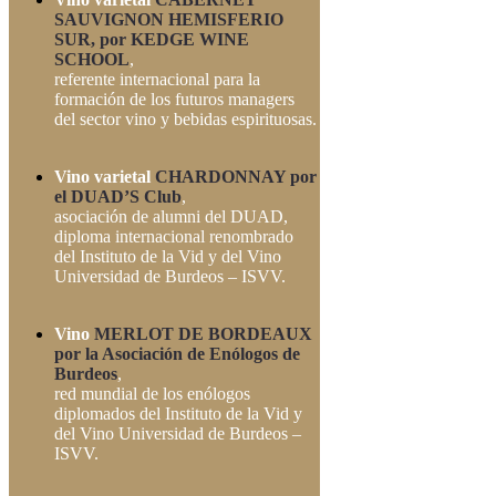
SAUVIGNON HEMISFERIO
SUR, por KEDGE WINE
SCHOOL
,
referente internacional para la
formación de los futuros managers
del sector vino y bebidas espirituosas.
Vino varietal
CHARDONNAY por
el DUAD’S Club
,
asociación de alumni del DUAD,
diploma internacional renombrado
del Instituto de la Vid y del Vino
Universidad de Burdeos – ISVV.
Vino
MERLOT DE BORDEAUX
por la Asociación de Enólogos de
Burdeos
,
red mundial de los enólogos
diplomados del Instituto de la Vid y
del Vino Universidad de Burdeos –
ISVV.