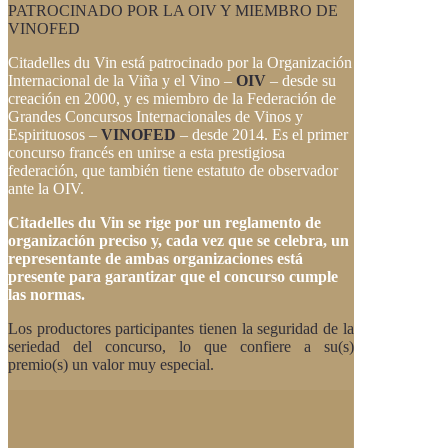
PATROCINADO POR LA OIV Y MIEMBRO DE
VINOFED
Citadelles du Vin está patrocinado por la Organización
Internacional de la Viña y el Vino –
OIV
– desde su
creación en 2000, y es miembro de la Federación de
Grandes Concursos Internacionales de Vinos y
Espirituosos –
VINOFED
– desde 2014. Es el primer
concurso francés en unirse a esta prestigiosa
federación, que también tiene estatuto de observador
ante la OIV.
Citadelles du Vin se rige por un reglamento de
organización preciso y, cada vez que se celebra, un
representante de ambas organizaciones está
presente para garantizar que el concurso cumple
las normas.
Los productores participantes tienen la seguridad de la
seriedad del concurso, lo que confiere a su(s)
premio(s) un valor muy especial.