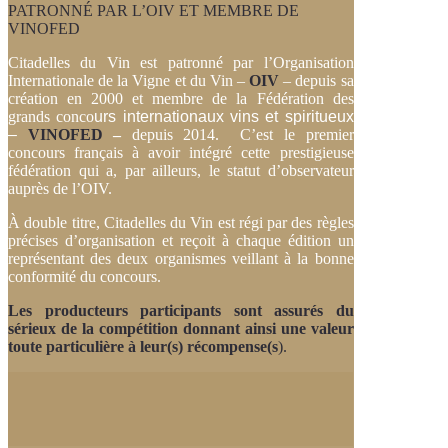
PATRONNÉ PAR L’OIV ET MEMBRE DE
VINOFED
Citadelles du Vin est patronné par l’Organisation
Internationale de la Vigne et du Vin –
OIV
–
depuis sa
création en 2000 et membre de la Fédération des
grands conco
urs
internationaux vins et spiritueux
–
VINOFED
–
depuis 2014. C’est le premier
concours français à avoir intégré cette prestigieuse
fédération qui a, par ailleurs, le statut d’observateur
auprès de l’OIV.
À double titre, Citadelles du Vin est régi par des règles
précises d’organisation et reçoit à chaque édition un
représentant des deux organismes veilla
nt à la bonne
confor
mité du concours.
Les producteurs participants sont assurés du
sérieux de la compétition donnant ainsi une valeur
toute particulière à leur(s) réc
ompense(s
).