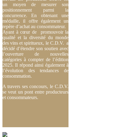
un moyen de mesurer son
positionnement parmi la
concurrence. En obtenant une
médaille, il offre également un
repère d’achat au consommateur.
Ayant à cœur de promouvoir la
qualité et la diversité du monde
des vins et spiritueux, le C.D.V. a
décidé d’étendre son soutien avec
l’ouverture de nouvelles
catégories à compter de l’édition
2025. Il répond ainsi également à
l’évolution des tendances de
consommation.
A travers ses concours, le C.D.V.
se veut un pont entre producteurs
et consommateurs.