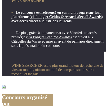
WINE SEARCHER
•
Le concours est référencé en son nom propre sur leur
plateforme
(
via l’onglet Critics
& Awards/See
all
Awards
)
avec accès direct à la liste des lauréats.
•
De plus, grâce à un partenariat avec Vinofed, un accès
privilégié
(
via
l’onglet
Featured
Awards
) est ouvert aux
Citadelles du Vin avec mise en avant du palmarès directement
sous la présentation du concours.
WINE SEARCHER est le plus grand moteur de recherche de
vins au monde, offrant un outil de comparaison des prix
reconnu et inégalé !
Concours organisé
par