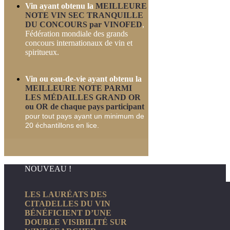
Vin ayant obtenu la
MEILLEURE
NOTE VIN SEC TRANQUILLE
DU CONCOURS par VINOFED
,
Fédération mondiale des grands
concours internationaux de vin et
spiritueux.
Vin ou eau-de-vie ayant obtenu la
MEILLEURE NOTE
PARMI
LES MÉDAILLES GRAND OR
ou OR de chaque
pays participant
pour tout pays ayant un minimum de
20 échantillons en lice
.
NOUVEAU !
LES LAURÉATS DES
CITADELLES DU VIN
BÉNÉFICIENT D’UNE
DOUBLE VISIBILITÉ SUR