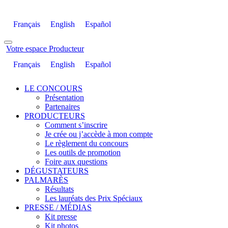
Français
English
Español
Votre espace Producteur
Français
English
Español
LE CONCOURS
Présentation
Partenaires
PRODUCTEURS
Comment s’inscrire
Je crée ou j’accède à mon compte
Le règlement du concours
Les outils de promotion
Foire aux questions
DÉGUSTATEURS
PALMARÈS
Résultats
Les lauréats des Prix Spéciaux
PRESSE / MÉDIAS
Kit presse
Kit photos