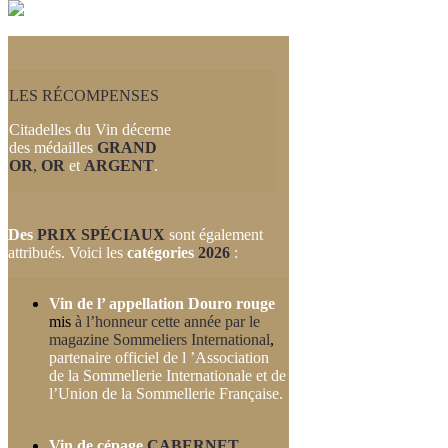
LES RÉCOMPENSES
Citadelles du Vin décerne
des médailles
GRAND
OR
,
OR
et
ARGENT
.
Des
PRIX SPÉCIAUX
sont également
attribués. Voici les
catégories
2026
:
Vin de l’ appellation Dour
o
rouge
mis
à l’honneur cette année
par le
magazine Sommeliers International
,
partenaire officiel de l ’Association
de la Sommellerie Internationale et de
l’Union de la Sommellerie Française.
Vin de cépage
CABERNET