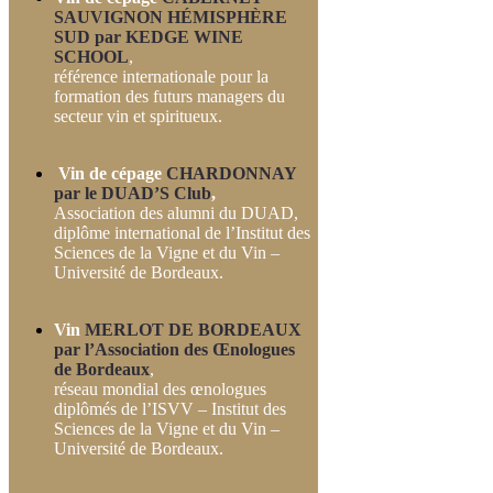
SAUVIGNON HÉMISPHÈRE
SUD par KEDGE WINE
SCHOOL
,
référence internationale pour la
formation des futurs managers du
secteur vin et spiritueux.
Vin de cépage
CHARDONNAY
par le DUAD’S Club
,
Association des alumni du DUAD,
diplôme international de
l’Institut des
Sciences de la Vigne et du Vin –
Université de Bordeaux.
Vin
MERLOT DE BORDEAUX
par l’Association des Œnologues
de Bordeaux
,
réseau mondial des œnologues
diplômés de l’ISVV – Institut des
Sciences de la Vigne et du Vin –
Université de Bordeaux.