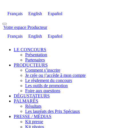
Français
English
Español
Votre espace Producteur
Français
English
Español
LE CONCOURS
Présentation
Partenaires
PRODUCTEURS
Comment s’inscrire
Je crée ou j’accède à mon compte
Le règlement du concours
Les outils de promotion
Foire aux questions
DÉGUSTATEURS
PALMARÈS
Résultats
Les lauréats des Prix Spéciaux
PRESSE / MÉDIAS
Kit presse
Kit photos