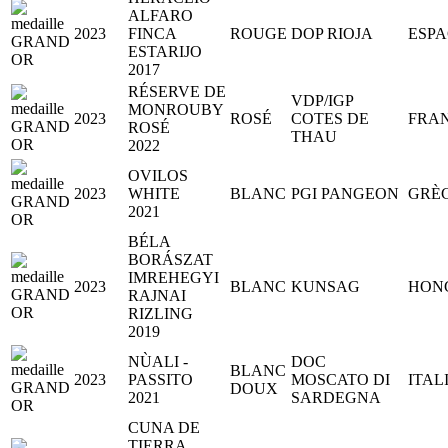
ALFARO
2023
FINCA
ROUGE
DOP RIOJA
ESP
ESTARIJO
2017
RÉSERVE DE
VDP/IGP
MONROUBY
2023
ROSÉ
COTES DE
FRA
ROSÉ
THAU
2022
OVILOS
2023
WHITE
BLANC
PGI PANGEON
GRÈ
2021
BÉLA
BORÁSZAT
IMREHEGYI
2023
BLANC
KUNSAG
HON
RAJNAI
RIZLING
2019
NÙALI -
DOC
BLANC
2023
PASSITO
MOSCATO DI
ITAL
DOUX
2021
SARDEGNA
CUNA DE
TIERRA