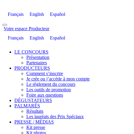
Français
English
Español
Votre espace Producteur
Français
English
Español
LE CONCOURS
Présentation
Partenaires
PRODUCTEURS
Comment s’inscrire
Je crée ou j’accède à mon compte
Le règlement du concours
Les outils de promotion
Foire aux questions
DÉGUSTATEURS
PALMARÈS
Résultats
Les lauréats des Prix Spéciaux
PRESSE / MÉDIAS
Kit presse
Kit photos