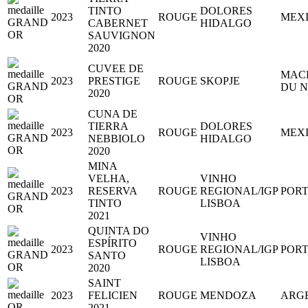
TINTO
DOLORES
2023
ROUGE
MEX
CABERNET
HIDALGO
SAUVIGNON
2020
CUVEE DE
MAC
2023
PRESTIGE
ROUGE
SKOPJE
DU 
2020
CUNA DE
TIERRA
DOLORES
2023
ROUGE
MEX
NEBBIOLO
HIDALGO
2020
MINA
VELHA,
VINHO
2023
RESERVA
ROUGE
REGIONAL/IGP
POR
TINTO
LISBOA
2021
QUINTA DO
VINHO
ESPÍRITO
2023
ROUGE
REGIONAL/IGP
POR
SANTO
LISBOA
2020
SAINT
2023
FELICIEN
ROUGE
MENDOZA
ARG
2021