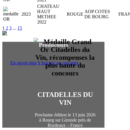
CHATEAU
HAUT
AOP COTES
2023
ROUGE
FRA
METHEE
DE BOURG
2022
1
2
3
...
15
Producteurs
En savoir plus
S’inscrire au concours
CITADELLES DU
VIN
Prochaine édition le 13 juin 2026
à Bourg sur Gironde près de
Bordeaux – France