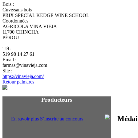
Bois :
Cuve/sans bois
PRIX SPECIAL KEDGE WINE SCHOOL
Coordonnées
AGRICOLA VINA VIEJA
11700 CHINCHA
PÉROU
Tél :
519 98 14 27 61
Email :
farmas@vinavieja.com
Site :
https://vinavieja.com/
Retour palmares
Producteurs
En savoir plus
S’inscrire au concours