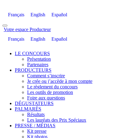
Français
English
Español
Votre espace Producteur
Français
English
Español
LE CONCOURS
Présentation
Partenaires
PRODUCTEURS
Comment s’inscrire
Je crée ou j’accède à mon compte
Le règlement du concours
Les outils de promotion
Foire aux questions
DÉGUSTATEURS
PALMARÈS
Résultats
Les lauréats des Prix Spéciaux
PRESSE / MÉDIAS
Kit presse
Kit photos