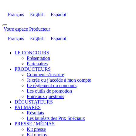
Français
English
Español
Votre espace Producteur
Français
English
Español
LE CONCOURS
Présentation
Partenaires
PRODUCTEURS
Comment s’inscrire
Je crée ou j’accède à mon compte
Le règlement du concours
Les outils de promotion
Foire aux questions
DÉGUSTATEURS
PALMARÈS
Résultats
Les lauréats des Prix Spéciaux
PRESSE / MÉDIAS
Kit presse
Kit photos