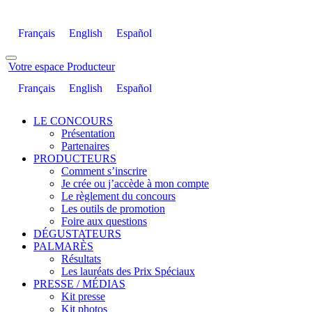
Français
English
Español
Votre espace Producteur
Français
English
Español
LE CONCOURS
Présentation
Partenaires
PRODUCTEURS
Comment s’inscrire
Je crée ou j’accède à mon compte
Le règlement du concours
Les outils de promotion
Foire aux questions
DÉGUSTATEURS
PALMARÈS
Résultats
Les lauréats des Prix Spéciaux
PRESSE / MÉDIAS
Kit presse
Kit photos