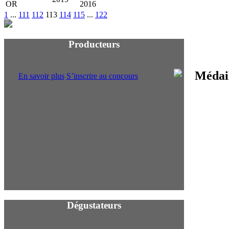
2016
1
...
111
112
113
114
115
...
122
Producteurs
En savoir plus
S’inscrire au concours
Proch
Dégustateurs